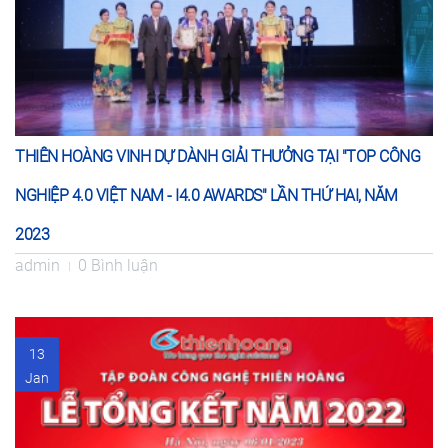
THIÊN HOÀNG VINH DỰ DÀNH GIẢI THƯỞNG TẠI "TOP CÔNG
NGHIỆP 4.0 VIỆT NAM - I4.0 AWARDS" LẦN THỨ HAI, NĂM
2023
admin
0 Bình luận
13
Jan