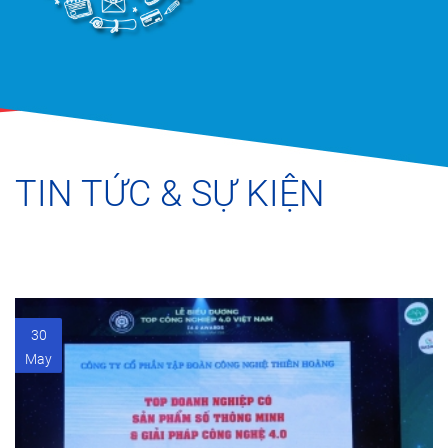
TIN TỨC & SỰ KIỆN
30
May