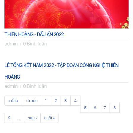
THIÊN HOÀNG - DẤU ẤN 2022
admin
0 Bình luận
LÊ TỔNG KẾT NĂM 2022 - TẬP ĐOÀN CÔNG NGHỆ THIÊN
13
HOÀNG
Jan
admin
0 Bình luận
Trang
« đầu
‹ trước
1
2
3
4
5
6
7
8
9
…
sau ›
cuối »