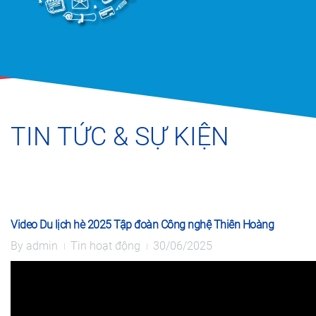
TIN TỨC & SỰ KIỆN
Video Du lịch hè 2025 Tập đoàn Công nghệ Thiên Hoàng
By
admin
Tin hoạt động
30/06/2025