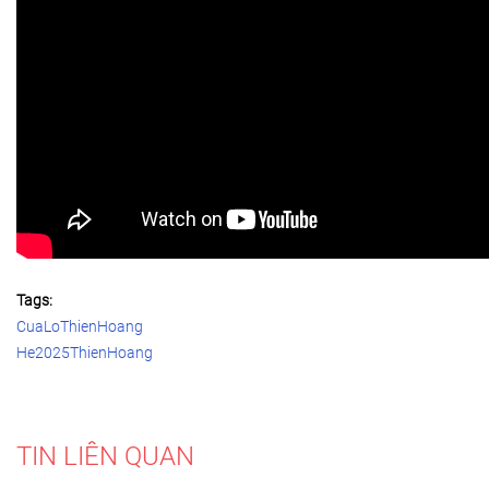
Tags:
CuaLoThienHoang
He2025ThienHoang
TIN LIÊN QUAN