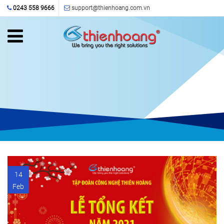
Nhảy đến nội dung
0243 558 9666
support@thienhoang.com.vn
14
Feb