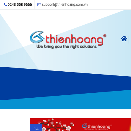
Nhảy đến nội dung
0243 558 9666
support@thienhoang.com.vn
.
14